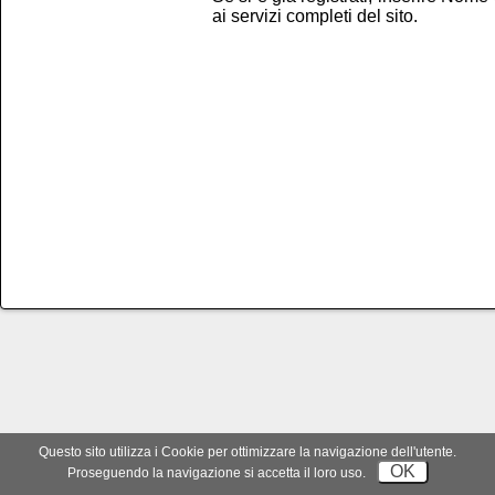
ai servizi completi del sito.
Tutti i diritti riservati - Copyright ©S.I.S
Questo sito utilizza i Cookie per ottimizzare la navigazione dell'utente.
OK
Proseguendo la navigazione si accetta il loro uso.