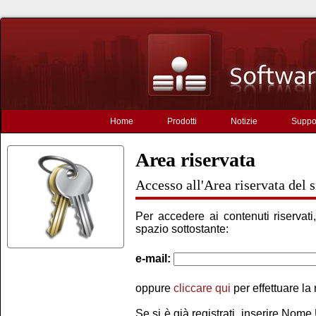
Home
Prodotti
Notizie
Suppo
Area riservata
Accesso all'Area riservata del s
Per accedere ai contenuti riservati, 
spazio sottostante:
e-mail:
oppure
cliccare qui
per effettuare la 
Se si è già registrati, inserire No