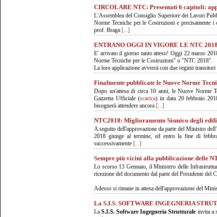
CIRCOLARE NTC: Presentati 6 capitoli: appr
L’Assemblea del Consiglio Superiore dei Lavori Pubblic
Norme Tecniche per le Costruzioni e precisamente i c
prof. Braga
[...]
ENTRANO OGGI IN VIGORE LE NTC 2018
E' arrivato il giorno tanto atteso! Oggi 22 marzo 
Norme Tecniche per le Costruzioni" o "NTC 2018".
La loro applicazione avverrà con due regimi transitori 
Finalmente pubblicate le Nuove Norme Tecnic
Dopo un'attesa di circa 10 anni, le Nuove Norme Te
Gazzetta Ufficiale (
scarica
) in data 20 febbraio 201
bisognerà attendere ancora
[...]
NTC2018: Miglioramento Sismico degli edifici 
A seguito dell'approvazione da parte del Ministro dell
2018 giunge al termine, ed entro la fine di febbra
successivamente
[...]
Sempre più vicini alla pubblicazione delle 
Lo scorso 13 Gennaio, il Ministero delle Infrastrutt
ricezione del documento dal parte del Presidente del C
Adesso si rimane in attesa dell'approvazione del Mini
La S.I.S. SOFTWARE INGEGNERIA STRUTT
La
S.I.S. Software Ingegneria Strutturale
invita a 