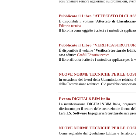
così rimanere sempre aggiornato su promozioni, eventi 
Pubblicato il Libro "ATTESTATO DI CLA
È disponibile il volume "
Attestato di Classificazi
Editoria tecnica
.
Il libro ha come oggetto i criteri e i metodi da applic
Pubblicato il Libro "VERIFICA STRUTTU
È disponibile il volume "
Verifica Strutturale Edif
casa editrice
Grafill Editoria tecnica
.
Il libro affronta i criteri e i metodi da applicare per la v
NUOVE NORME TECNICHE PER LE COS
In occasione dei lavori della Commissione relatrice è
dalla Commissione redatrice. Ciò potrebbe comportare,
Evento DIGITAL&BIM Italia
La manifestazione DIGITAL&BIM Italia, organizza
riferimento per il settore delle costruzioni e il tema dell
La
S.I.S. Software Ingegneria Strutturale
sarà pre
NUOVE NORME TECNICHE PER LE COS
Come segnalato dal Quotidiano Edilizia e Territorio