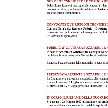
NORME TECNICHE PER LE COSTRUZIO
Dalle ultime Riunioni interregionali, tenutesi in dat
discussione delle problematiche relative ai
Criteri 
secondo quanto comunicato
[...]
CONVOCATE DUE RIUNIONI TECNICHE
Con una
Nota della Regione Umbria - Direzione R
convocate due riunioni tecniche interregionali per i gi
le Costruzioni, approvato
[...]
PUBBLICATA LA TERZA BOZZA DELLE
In sede di
Assemblea Generale del Consiglio Super
pubblicata la terza bozza delle Norme Tecniche delle C
La nuova bozza presenta delle modifiche rispetto alla 
PRESENTATA RECENTE BOZZA DELLE
La Commissione impegnata a presiedere alla revision
tenutasi lo scorso
13 Luglio
, una nuova bozza delle N
E' previsto per il
27 Luglio
prossimo un riesame
[...]
IN CORSO IL RIESAME DELLA NUOVA 
Si è tenuta il
23 Maggio 2007
una riunione del gruppo
come modificate dalla recente Bozza del 24 Aprile 2007