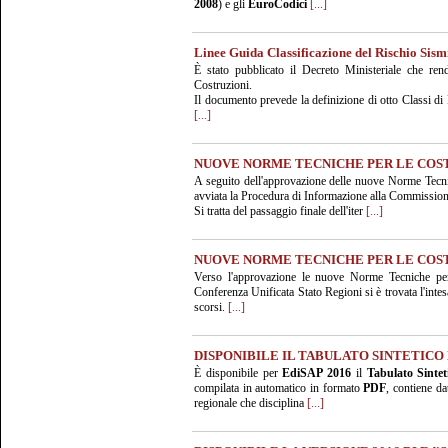
2008
) e gli
EuroCodici
[...]
Linee Guida Classificazione del Rischio Sism
È stato pubblicato il Decreto Ministeriale che ren
Costruzioni.
Il documento prevede la definizione di otto Classi di 
[...]
NUOVE NORME TECNICHE PER LE COS
A seguito dell'approvazione delle nuove Norme Tecnic
avviata la Procedura di Informazione alla Commission
Si tratta del passaggio finale dell'iter
[...]
NUOVE NORME TECNICHE PER LE COS
Verso l'approvazione le nuove Norme Tecniche per 
Conferenza Unificata Stato Regioni si è trovata l'intes
scorsi.
[...]
DISPONIBILE IL TABULATO SINTETICO
È disponibile per
EdiSAP 2016
il
Tabulato Sintet
compilata in automatico in formato
PDF
, contiene da
regionale che disciplina
[...]