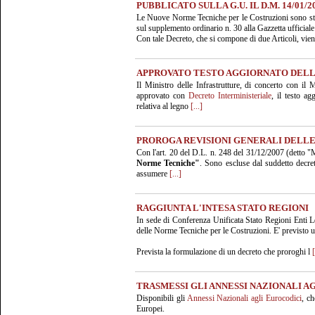
PUBBLICATO SULLA G.U. IL D.M. 14/01/2
Le Nuove Norme Tecniche per le Costruzioni sono st
sul supplemento ordinario n. 30 alla Gazzetta ufficiale
Con tale Decreto, che si compone di due Articoli, vi
APPROVATO TESTO AGGIORNATO DELLE
Il Ministro delle Infrastrutture, di concerto con il
approvato con
Decreto Interministeriale
, il testo ag
relativa al legno
[...]
PROROGA REVISIONI GENERALI DELL
Con l'art. 20 del D.L. n. 248 del 31/12/2007 (detto "M
Norme Tecniche"
. Sono escluse dal suddetto decret
assumere
[...]
RAGGIUNTA L'INTESA STATO REGIONI
In sede di Conferenza Unificata Stato Regioni Enti Lo
delle Norme Tecniche per le Costruzioni. E' previsto u
Prevista la formulazione di un decreto che proroghi l
[
TRASMESSI GLI ANNESSI NAZIONALI A
Disponibili gli
Annessi Nazionali agli Eurocodici
, ch
Europei.