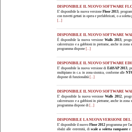
DISPONIBILE IL NUOVO SOFTWARE FLO
E' disponibile la nuova versione
Floor 2013
, programm
con travetti gettati in opera e prefabbricati, o a solet
[...]
DISPONIBILE IL NUOVO SOFTWARE WAL
È disponibile la nuova versione
Walls 2013
, progr
calcestruzzo e a gabbioni in pietrame, anche in zona 
programma dispone
[...]
DISPONIBILE IL NUOVO SOFTWARE EDI
E' disponibile la nuova versione di
EdiSAP 2013
, p
multipiano in c.a. in zona sismica, conforme alle
NTC
dispone di funzionalità
[...]
DISPONIBILE IL NUOVO SOFTWARE WAL
E' disponibile la nuova versione
Walls 2012
, progr
calcestruzzo e a gabbioni in pietrame, anche in zona 
programma dispone di
[...]
DISPONIBILE LA NUOVA VERSIONE DEL
E' disponibile il nuovo
Floor 2012
programma per l'ana
sbalzi alle estremità, di
scale a soletta rampante
e 