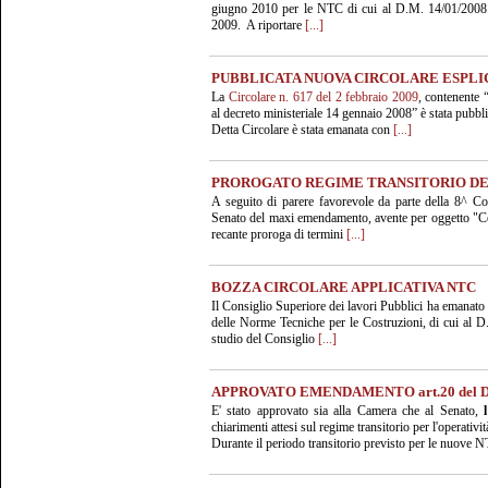
giugno 2010 per le NTC di cui al D.M. 14/01/2008. S
2009. A riportare
[...]
PUBBLICATA NUOVA CIRCOLARE ESPLIC
La
Circolare n. 617 del 2 febbraio 2009
, contenente 
al decreto ministeriale 14 gennaio 2008” è stata pubbli
Detta Circolare è stata emanata con
[...]
PROROGATO REGIME TRANSITORIO DE
A seguito di parere favorevole da parte della 8^ Co
Senato del maxi emendamento, avente per oggetto "Co
recante proroga di termini
[...]
BOZZA CIRCOLARE APPLICATIVA NTC
Il Consiglio Superiore dei lavori Pubblici ha emanato 
delle Norme Tecniche per le Costruzioni, di cui al
studio del Consiglio
[...]
APPROVATO EMENDAMENTO art.20 del D.L
E' stato approvato sia alla Camera che al Senato,
chiarimenti attesi sul regime transitorio per l'operativi
Durante il periodo transitorio previsto per le nuove