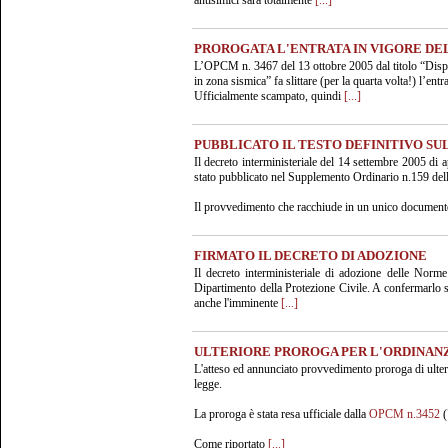
antisimici sarà totalmente
[...]
PROROGATA L'ENTRATA IN VIGORE DEL
L’OPCM n. 3467 del 13 ottobre 2005 dal titolo “Disposi
in zona sismica” fa slittare (per la quarta volta!) l’
Ufficialmente scampato, quindi
[...]
PUBBLICATO IL TESTO DEFINITIVO SUL
Il decreto interministeriale del 14 settembre 2005 di
stato pubblicato nel Supplemento Ordinario n.159 dell
Il provvedimento che racchiude in un unico documen
FIRMATO IL DECRETO DI ADOZIONE
Il decreto interministeriale di adozione delle Norme
Dipartimento della Protezione Civile. A confermarlo so
anche l'imminente
[...]
ULTERIORE PROROGA PER L'ORDINANZA
L'atteso ed annunciato provvedimento proroga di ulterior
legge.
La proroga è stata resa ufficiale dalla
OPCM n.3452
(
Come riportato
[...]