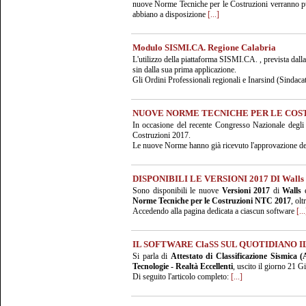
nuove Norme Tecniche per le Costruzioni verranno pubb
abbiano a disposizione
[...]
Modulo SISMI.CA. Regione Calabria
L'utilizzo della piattaforma SISMI.CA. , prevista dall
sin dalla sua prima applicazione.
Gli Ordini Professionali regionali e Inarsind (Sindaca
NUOVE NORME TECNICHE PER LE COS
In occasione del recente Congresso Nazionale degli I
Costruzioni 2017.
Le nuove Norme hanno già ricevuto l'approvazione de
DISPONIBILI LE VERSIONI 2017 DI Walls 
Sono disponibili le nuove
Versioni 2017
di
Walls
Norme Tecniche per le Costruzioni NTC 2017
, ol
Accedendo alla pagina dedicata a ciascun software
[...
IL SOFTWARE ClaSS SUL QUOTIDIANO I
Si parla di
Attestato di Classificazione Sismica 
Tecnologie - Realtà Eccellenti
, uscito il giorno 21 
Di seguito l'articolo completo:
[...]