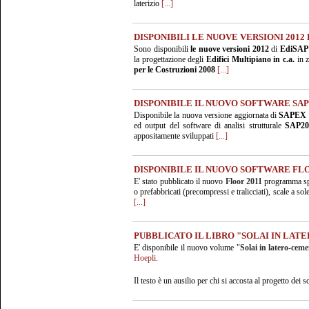
laterizio
[...]
DISPONIBILI LE NUOVE VERSIONI 2012
Sono disponibili
le nuove versioni 2012
di
EdiSAP
la progettazione degli
Edifici Multipiano in c.a.
in z
per le Costruzioni 2008
[...]
DISPONIBILE IL NUOVO SOFTWARE SAP
Disponibile la nuova versione aggiornata di
SAPEX 
ed output del software di analisi strutturale
SAP20
appositamente sviluppati
[...]
DISPONIBILE IL NUOVO SOFTWARE FLO
E' stato pubblicato il nuovo
Floor 2011
programma spec
o prefabbricati (precompressi e tralicciati), scale a sole
[...]
PUBBLICATO IL LIBRO "SOLAI IN LAT
E' disponibile il nuovo volume "
Solai in latero-ceme
Hoepli
.
Il testo è un ausilio per chi si accosta al progetto dei