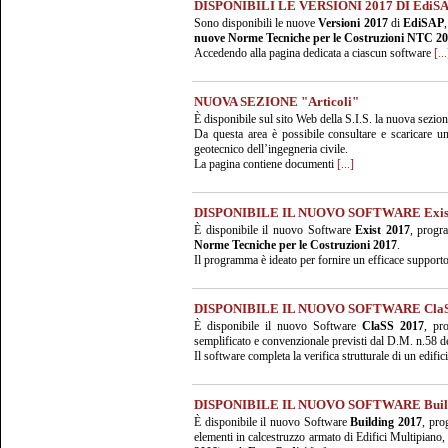
DISPONIBILI LE VERSIONI 2017 DI EdiSA
Sono disponibili le nuove
Versioni 2017
di
EdiSAP
nuove Norme Tecniche per le Costruzioni NTC 2
Accedendo alla pagina dedicata a ciascun software
[...
NUOVA SEZIONE "Articoli"
È disponibile sul sito Web della S.I.S. la nuova sezio
Da questa area è possibile consultare e scaricare una
geotecnico dell’ingegneria civile.
La pagina contiene documenti
[...]
DISPONIBILE IL NUOVO SOFTWARE Exist
È disponibile il nuovo Software
Exist 2017
, progr
Norme Tecniche per le Costruzioni 2017
.
Il programma è ideato per fornire un efficace supporto a
DISPONIBILE IL NUOVO SOFTWARE ClaS
È disponibile il nuovo Software
ClaSS 2017
, pr
semplificato e convenzionale previsti dal D.M. n.58 d
Il software completa la verifica strutturale di un edif
DISPONIBILE IL NUOVO SOFTWARE Build
È disponibile il nuovo Software
Building 2017
, pr
elementi in calcestruzzo armato di Edifici Multipiano,