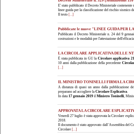
Decreto Ministeriale n. 329 (SismaBonus 11
E' stato pubblicato il Decreto Ministeriale contenent
linee guida per la classificazione del rischio sismico de
Il testo
[...]
Pubblicate le nuove "LINEE GUIDA PER
Pubblicato il Decreto Ministeriale n. 24 del 9 genna
costruzioni e le modalità per l'attestazione dell'efficacia
LA CIRCOLARE APPLICATIVA DELLE NT
È stata pubblicata in GU la
Circolare applicativa 21
10 anni dalla pubblicazione della precedente
Circola
[...]
IL MINISTRO TONINELLI FIRMA LA CI
A distanza di quasi un anno dalla pubblicazione de
preparano ad accogliere la
Circolare Esplicativa
.
In data
17 gennaio 2019
il
Ministro Toninelli
, Minis
APPROVATA LA CIRCOLARE ESPLICATIV
Venerdì 27 luglio è stata approvata la Circolare espl
2018.
Il documento è stato approvato dall’Assemblea del C
Circolare
[...]