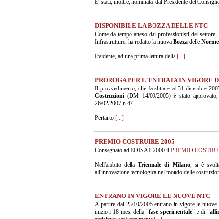
E' stata, inoltre, nominata, dal Presidente del Consigl
DISPONIBILE LA BOZZA DELLE NTC
Come da tempo atteso dai professionisti del settore, 
Infrastrutture, ha redatto la nuova
Bozza
delle
Norme 
Evidente, ad una prima lettura della
[...]
PROROGA PER L'ENTRATA IN VIGORE 
Il provvedimento, che fa slittare al 31 dicembre 2007
Costruzioni
(DM 14/09/2005) è stato approvato, i
26/02/2007 n.47.
Pertanto
[...]
PREMIO COSTRUIRE 2005
Consegnato ad EDISAP 2000 il
PREMIO COSTRU
Nell'ambito della
Triennale di Milano
, si è svol
all'innovazione tecnologica nel mondo delle costruzioni
ENTRANO IN VIGORE LE NUOVE NTC
A partire dal 23/10/2005 entrano in vigore le nuove
inizio i 18 mesi della "
fase sperimentale
" e di "
all