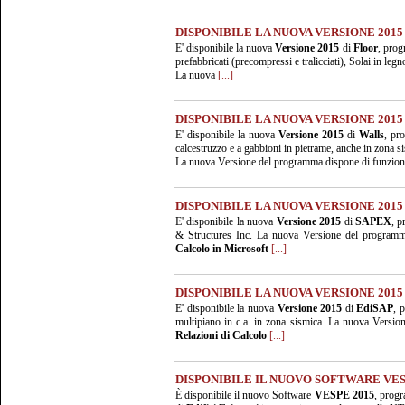
DISPONIBILE LA NUOVA VERSIONE 2015 
E' disponibile la nuova
Versione 2015
di
Floor
, prog
prefabbricati (precompressi e tralicciati), Solai in legn
La nuova
[...]
DISPONIBILE LA NUOVA VERSIONE 2015 
E' disponibile la nuova
Versione 2015
di
Walls
, pr
calcestruzzo e a gabbioni in pietrame, anche in zona s
La nuova Versione del programma dispone di funzional
DISPONIBILE LA NUOVA VERSIONE 2015 
E' disponibile la nuova
Versione 2015
di
SAPEX
, p
& Structures Inc. La nuova Versione del programma 
Calcolo in Microsoft
[...]
DISPONIBILE LA NUOVA VERSIONE 2015 
E' disponibile la nuova
Versione 2015
di
EdiSAP
, 
multipiano in c.a. in zona sismica. La nuova Version
Relazioni di Calcolo
[...]
DISPONIBILE IL NUOVO SOFTWARE VES
È disponibile il nuovo Software
VESPE 2015
, progr