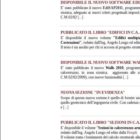
DISPONIBILE IL NUOVO SOFTWARE EDIS
E' stato pubblicato il nuovo
EdiSAP2011
, programma 
sismica, adeguato ai nuovi criteri progettuali imposti
C.M.02/02
[...]
PUBBLICATO IL LIBRO "EDIFICI IN C.A.
E' disponibile il nuovo volume
"Edifici multip
Costruzioni"
, redatto dall'Ing. Angelo Longo ed edi
Il testo è un ausilio per chi si accosta al progetto strut
DISPONIBILE IL NUOVO SOFTWARE WAL
E' stato pubblicato il nuovo
Walls 2010
, programm
calcestruzzo, in zona sismica, aggiornato alle 
C.M.02/02/2009), con nuove funzionalità
[...]
NUOVA SEZIONE "IN EVIDENZA"
Scopo di questa nuova sezione è quello di fornire una s
quello geotecnico dell’ingegneria civile. Con cadenza 
e
[...]
PUBBLICATO IL LIBRO "SEZIONI IN C.A.
E' disponibile il volume "
Sezioni in calcestruzzo ar
redatto dall'Ing. Angelo Longo ed edito dalla
Hoepli
.
Il volume tratta i fondamenti del calcolo strutturale all