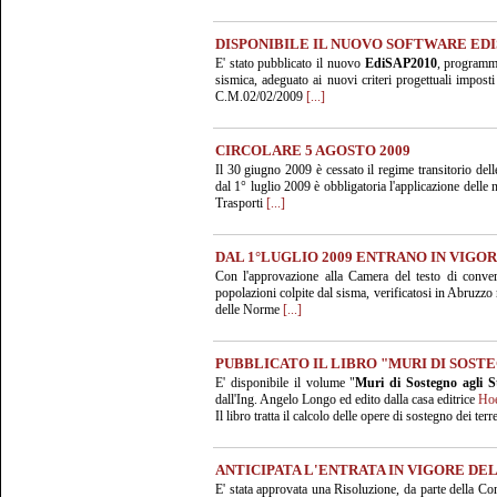
DISPONIBILE IL NUOVO SOFTWARE EDI
E' stato pubblicato il nuovo
EdiSAP2010
, programma
sismica, adeguato ai nuovi criteri progettuali imposti
C.M.02/02/2009
[...]
CIRCOLARE 5 AGOSTO 2009
Il 30 giugno 2009 è cessato il regime transitorio de
dal 1° luglio 2009 è obbligatoria l'applicazione del
Trasporti
[...]
DAL 1°LUGLIO 2009 ENTRANO IN VIGO
Con l'approvazione alla Camera del testo di conver
popolazioni colpite dal sisma, verificatosi in Abruzzo n
delle Norme
[...]
PUBBLICATO IL LIBRO "MURI DI SOSTE
E' disponibile il volume "
Muri di Sostegno agli S
dall'Ing. Angelo Longo ed edito dalla casa editrice
Hoe
Il libro tratta il calcolo delle opere di sostegno dei ter
ANTICIPATA L'ENTRATA IN VIGORE DE
E' stata approvata una Risoluzione, da parte della C