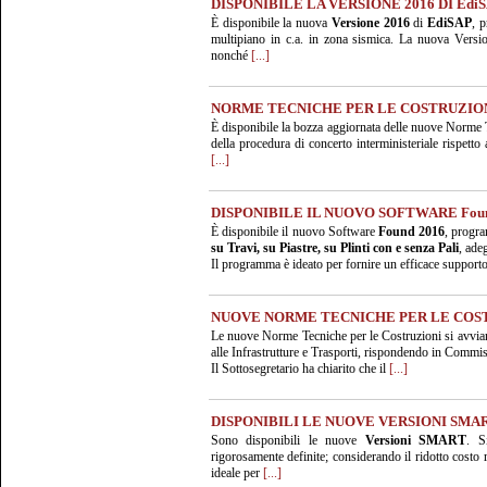
DISPONIBILE LA VERSIONE 2016 DI Edi
È disponibile la nuova
Versione 2016
di
EdiSAP
, 
multipiano in c.a. in zona sismica. La nuova Versi
nonché
[...]
NORME TECNICHE PER LE COSTRUZION
È disponibile la bozza aggiornata delle nuove Norme Te
della procedura di concerto interministeriale rispetto
[...]
DISPONIBILE IL NUOVO SOFTWARE Foun
È disponibile il nuovo Software
Found 2016
, progra
su Travi, su Piastre, su Plinti con e senza Pali
, ade
Il programma è ideato per fornire un efficace support
NUOVE NORME TECNICHE PER LE COS
Le nuove Norme Tecniche per le Costruzioni si avviano
alle Infrastrutture e Trasporti, rispondendo in Commi
Il Sottosegretario ha chiarito che il
[...]
DISPONIBILI LE NUOVE VERSIONI SMA
Sono disponibili le nuove
Versioni SMART
. S
rigorosamente definite; considerando il ridotto costo r
ideale per
[...]