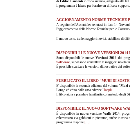
di
Edifici Esistenti
in zona sismica, adeguato alle N
Il programma è ideato per fornire un efficace supporto 
AGGIORNAMENTO NORME TECNICHE P
A seguito dell'Assemblea tenutasi in data 14 Novemb
l'aggiornamento delle Norme Tecniche per le Costruzi
Il nuovo testo, tra le maggiori novità, stabilisce di dif
DISPONIBILI LE NUOVE VERSIONI 2014 D
Sono disponibili le nuove
Versioni 2014
dei pro
Software
, si possono consultare le maggiori novità in
È possibile scaricare le versioni dimostrative dei soft
PUBBLICATO IL LIBRO "MURI DI SOSTEG
E' disponibile la seconda edizione del volume "
Muri d
Longo ed edito dalla casa editrice
Hoepli
.
Il libro aiuta a prendere familiarità col metodo degli
St
DISPONIBILE IL NUOVO SOFTWARE WAL
È disponibile la nuova versione
Walls 2014
, progr
calcestruzzo e a gabbioni in pietrame, anche in zona 
programma dispone
[...]