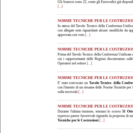
Gli Annessi sono 22, come gli Eurocodici già disponibi
[...]
NORME TECNICHE PER LE COSTRUZIO
In attesa del Tavolo Tecnico della Conferenza Unifi
con allegate note riguardanti alcune modifiche da ap
approvata con voto
[...]
NORME TECNICHE PER LE COSTRUZIO
Prima del Tavolo Tecnico della Conferenza Unificata
cui i rappresentanti delle Regioni discuteranno sull
Operatori nel settore
[...]
NORME TECNICHE PER LE COSTRUZIO
E' stato convocato un
Tavolo Tecnico della Confere
con l'intento di un riesame delle Norme Tecniche per le
sulla necessità
[...]
NORME TECNICHE PER LE COSTRUZIO
Durante l'ultima riunione, tenutasi lo scorso
31 Ott
espresso parere favorevole riguardo la proposta di u
Tecniche per le Costruzioni
[...]