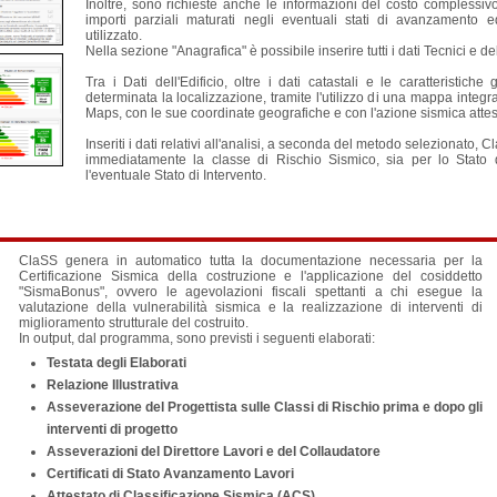
Inoltre, sono richieste anche le informazioni del costo complessivo 
importi parziali maturati negli eventuali stati di avanzamento ed
utilizzato.
Nella sezione "Anagrafica" è possibile inserire tutti i dati Tecnici e de
Tra i Dati dell'Edificio, oltre i dati catastali e le caratteristiche 
determinata la localizzazione, tramite l'utilizzo di una mappa integ
Maps, con le sue coordinate geografiche e con l'azione sismica attesa
Inseriti i dati relativi all'analisi, a seconda del metodo selezionato,
immediatamente la classe di Rischio Sismico, sia per lo Stato 
l'eventuale Stato di Intervento.
ClaSS genera in automatico tutta la documentazione necessaria per la
Certificazione Sismica della costruzione e l'applicazione del cosiddetto
"SismaBonus", ovvero le agevolazioni fiscali spettanti a chi esegue la
valutazione della vulnerabilità sismica e la realizzazione di interventi di
miglioramento strutturale del costruito.
In output, dal programma, sono previsti i seguenti elaborati:
Testata degli Elaborati
Relazione Illustrativa
Asseverazione del Progettista sulle Classi di Rischio prima e dopo gli
interventi di progetto
Asseverazioni del Direttore Lavori e del Collaudatore
Certificati di Stato Avanzamento Lavori
Attestato di Classificazione Sismica (ACS)