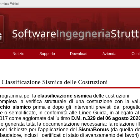
smica Edifici
Notizie
Supporto
Download
Azienda
Conta
i Classificazione Sismica delle Costruzioni
rogramma per la
classificazione sismica
delle costruzioni.
ompleta la verifica strutturale di una costruzione con la val
schio sismico
prima e dopo gli interventi previsti dal proget
 o semplificato, in conformità alle Linee Guida, in allegato al
2017 come aggiornate dall'ultimo
D.M. n.329 del 06 agosto 202
ne generata tutta la documentazione necessaria: la relazione illu
oni richieste per l'applicazione del
SismaBonus
(da quella de
laudatore, inclusi i certificati di stato di avanzamento dei lavori) 