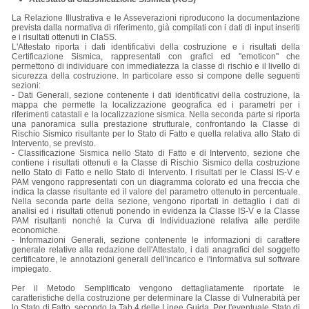
La Relazione Illustrativa e le Asseverazioni riproducono la documentazione
prevista dalla normativa di riferimento, già compilati con i dati di input inseriti
e i risultati ottenuti in ClaSS.
L'Attestato riporta i dati identificativi della costruzione e i risultati della
Certificazione Sismica, rappresentati con grafici ed "emoticon" che
permettono di individuare con immediatezza la classe di rischio e il livello di
sicurezza della costruzione. In particolare esso si compone delle seguenti
sezioni:
- Dati Generali, sezione contenente i dati identificativi della costruzione, la
mappa che permette la localizzazione geografica ed i parametri per i
riferimenti catastali e la localizzazione sismica. Nella seconda parte si riporta
una panoramica sulla prestazione strutturale, confrontando la Classe di
Rischio Sismico risultante per lo Stato di Fatto e quella relativa allo Stato di
Intervento, se previsto.
- Classificazione Sismica nello Stato di Fatto e di Intervento, sezione che
contiene i risultati ottenuti e la Classe di Rischio Sismico della costruzione
nello Stato di Fatto e nello Stato di Intervento. I risultati per le Classi IS-V e
PAM vengono rappresentati con un diagramma colorato ed una freccia che
indica la classe risultante ed il valore del parametro ottenuto in percentuale.
Nella seconda parte della sezione, vengono riportati in dettaglio i dati di
analisi ed i risultati ottenuti ponendo in evidenza la Classe IS-V e la Classe
PAM risultanti nonché la Curva di Individuazione relativa alle perdite
economiche.
- Informazioni Generali, sezione contenente le informazioni di carattere
generale relative alla redazione dell'Attestato, i dati anagrafici del soggetto
certificatore, le annotazioni generali dell'incarico e l'informativa sul software
impiegato.
Per il Metodo Semplificato vengono dettagliatamente riportate le
caratteristiche della costruzione per determinare la Classe di Vulnerabità per
lo Stato di Fatto, secondo la Tab.4 delle Linee Guida. Per l'eventuale Stato di