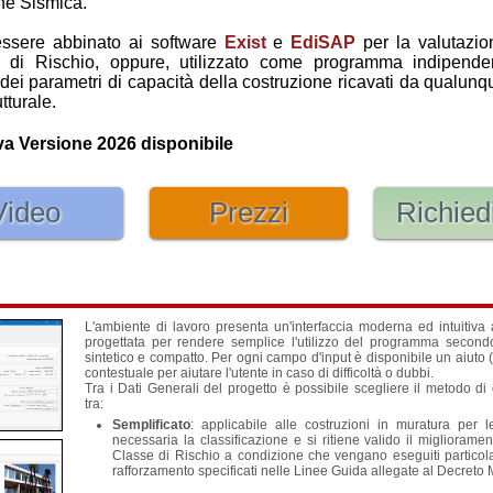
ne Sismica.
ssere abbinato ai software
Exist
e
EdiSAP
per la valutazio
e di Rischio, oppure, utilizzato come programma indipende
 dei parametri di capacità della costruzione ricavati da qualu
utturale.
 Versione 2026 disponibile
Video
Prezzi
Richiedi
L'ambiente di lavoro presenta un'interfaccia moderna ed intuitiva
progettata per rendere semplice l'utilizzo del programma seco
sintetico e compatto. Per ogni campo d'input è disponibile un aiuto
contestuale per aiutare l'utente in caso di difficoltà o dubbi.
Tra i Dati Generali del progetto è possibile scegliere il metodo di 
tra:
Semplificato
: applicabile alle costruzioni in muratura per 
necessaria la classificazione e si ritiene valido il migliorame
Classe di Rischio a condizione che vengano eseguiti particolar
rafforzamento specificati nelle Linee Guida allegate al Decreto M