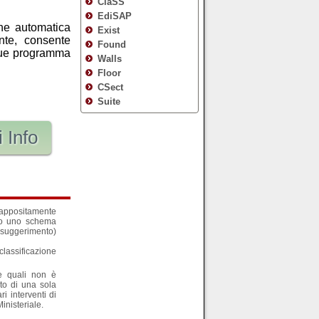
ClaSS
EdiSAP
ne automatica
Exist
nte, consente
Found
nque programma
Walls
Floor
CSect
Suite
 Info
 appositamente
ndo uno schema
 (suggerimento)
classificazione
le quali non è
nto di una sola
i interventi di
inisteriale.