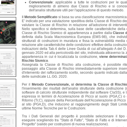
Convenzionale
: applicabile a tutte le costruzioni per le qual
miglioramento di almeno due Classi di Rischio e si conosco
dell'analisi strutturale utili per l'applicazione di questo metodo.
Il
Metodo Semplificato
si basa su una classificazione macrosismica 
E' indicato per una valutazione speditiva della Classe di Rischio degl
valutare la Classe di Rischio in relazione all'adozione di interventi 
Nello specifico si determina, sulla base delle caratteristiche della 
Classe di Rischio Sismico di appartenenza a partire dalla
Classe d
definita dalla Scala Macrosismica Europea (EMS-98), che individ
strutturali di costruzioni in muratura e fissa la vulnerabilità media 
relazione alle caratteristiche delle condizioni effettive della costruz
indicazioni della Tab.4 delle Linee Guida di cui all'allegato A del D
gennaio 2020 ed alla pericolosità del sito, individuata attraverso la 
appartenenza in cui è localizzata la costruzione,
viene determinat
Rischio Sismico
.
Assegnata la Classe di Rischio alla costruzione, è possibile rite
passaggio alla Classe di Rischio immediatamente superiore inseren
d'intervento del rafforzamento scelto, secondo quanto indicato dal
delle suindicate LL.GG. 2020.
Per il
Metodo Convenzionale, si determina la Classe di Rischi
l'inserimento dei risultati dell'analisi strutturale della costruzione
software di calcolo strutturale indipendente dal software ClaSS), e 
espressa in termini di Accelerazione di Picco al suolo (PGA,C) o 
Ritorno (Tr,C), oppure della Percentuale dell'Accelerazione di Picco 
al sito (PGA,D), che inducono al raggiungimento degli Stati Limite
ultime Norme Tecniche per le Costruzioni.
Tra i Dati Generali del progetto è possibile selezionare il tipo 
eseguire scegliendo tra "Stato di Fatto", "Stato di Fatto e di Interve
Progetto" (valido per costruzioni di nuova realizzazione).