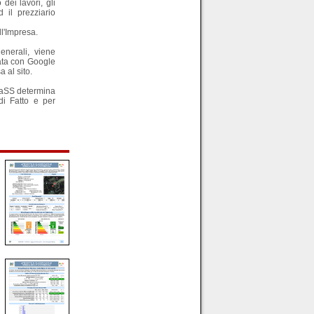
dei lavori, gli
 il prezziario
ll'Impresa.
generali, viene
rata con Google
 al sito.
 ClaSS determina
di Fatto e per