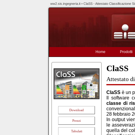
ww2.sis.ingegneria.it
ClaSS - Attestato Classificazione Si
Home
Prodotti
ClaSS
Attestato d
ClaSS
è un p
Il software c
classe di ri
convenzionale
Download
28 febbraio 
In output vie
Prezzi
le asseverazi
quella del col
Tabulati