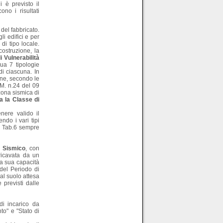
i è previsto il
no i risultati
del fabbricato.
i edifici e per
di tipo locale.
costruzione, la
i Vulnerabilità
ua 7 tipologie
di ciascuna. In
ione, secondo le
.M. n.24 del 09
zona sismica di
a la Classe di
nere valido il
do i vari tipi
la Tab.6 sempre
o Sismico
, con
 (ricavata da un
la sua capacità
del Periodo di
al suolo attesa
 previsti dalle
di incarico da
nto" e "Stato di