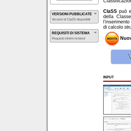
Classificazio
ClaSS
può e
VERSIONI PUBBLICATE
della Class
Versioni di ClaSS disponibili
l'inserimento
di calcolo str
REQUISITI DI SISTEMA
Nuova
Requisiti minimi richiesti
INPUT