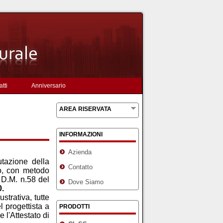
tti
Anniversario
AREA RISERVATA
INFORMAZIONI
Azienda
utazione della
Contatto
to, con metodo
 D.M. n.58 del
Dove Siamo
0.
strativa, tutte
l progettista a
PRODOTTI
e l'Attestato di