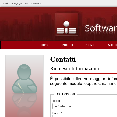
ww2.sis.ingegneria.it
Contatti
Home
Prodotti
Notizie
Suppo
Contatti
Richiesta Informazioni
È possibile ottenere maggiori infor
seguente modulo, oppure chiamand
Dati Personali
Titolo:
-- Select --
Nome: *