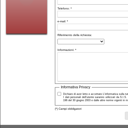
Telefono: *
e-mail: *
Riferimento della richiesta:
Informazioni: *
Informativa Privacy
Dichiaro di aver letto e accettato L'informativa sulla tut
I dati personali dell'utente saranno utilizzati da S.I.S. 
196 del 30 giugno 2003 e dalle altre norme vigenti in m
(*) Campi obbligatori