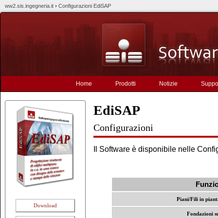
ww2.sis.ingegneria.it
Configurazioni EdiSAP
Home
Prodotti
Notizie
Suppo
EdiSAP
Configurazioni
Il Software è disponibile nelle Confi
Funzio
Piani/Fili in pian
Download
Fondazioni s