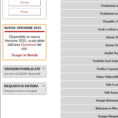
Novità
Fondazioni su
Prezzi
Fondazioni su
Pannelli e 
NUOVA VERSIONE 2015
Scale a soletta
Disponibile la nuova
Azione N
Versione 2015, scaricabile
dall'area
Download
del
Azione Ve
sito.
Analisi Si
Scopri le Novità
Verifiche Stati Limi
VERSIONI PUBBLICATE
Verifica Capacit
Versioni di EdiSAP disponibili
Stima Vulnerabil
Edit Cari
REQUISITI DI SISTEMA
Requisiti minimi consigliati
Edit Arma
Stampa Relazioni
Relazione in Mic
Stampa Disegni 