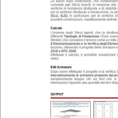
Le azioni sulla costruzione, che comprend
cumulate agli Sforzi inseriti, in relazione al
verifiche di resistenza strutturale e di stabili
per le verifiche Strutturali e Geotecniche, la de
(SLU, SLE).
In particolare, per le verifiche d
possibili combinazioni, rispettivamente defin
Calcolo
L'insieme degli Sforzi agenti, che la struttu
differenti
Tipologie di Fondazione
(Travi roves
Winkler, che considera il terreno come un letto
Il Dimensionamento e la Verifica degli Elemen
torsione, ottenendo il progetto delle armature e
2018 e NTC 2008
.
Effettuato il calcolo, è possibile visualizzare
video.
Edit Armature
Dopo avere effettuato il progetto e la verifica 
interattivamente
le armature proposte dal 
semplicemente doppio clic sui ferri che si d
informazioni riguardo alla quantità dei ferri dispo
OUTPUT