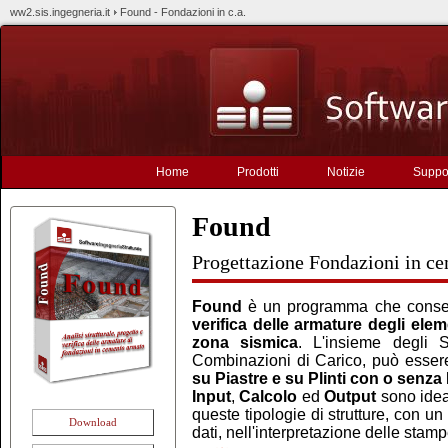
ww2.sis.ingegneria.it
Found - Fondazioni in c.a.
Home
Prodotti
Notizie
Suppo
Found
Progettazione Fondazioni in c
Found
è un programma che consen
verifica delle armature degli ele
zona sismica
. L'insieme degli S
Combinazioni di Carico, può essere
su Piastre e su Plinti con o senza 
Input
,
Calcolo
ed
Output
sono ideat
queste tipologie di strutture, con un
Download
dati, nell'interpretazione delle sta