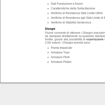
Dati Fondazione e Azioni
Caratteristiche della Sollecitazione
Verifiche di Resistenza Stati Limite Ultimi
Verifiche di Resistenza agli Stati Limite di 
Verifiche di Stabilità Geotecnica
Disegni
Found consente di ottenere i Disegni esecutivi 
da stampare direttamente su qualsiasi stampa
Inoltre, grazie alla possibilità di
esportazione 
CAD esterni. I Disegni previsti sono:
Pianta Impalcato
Armature Travi
Armature Plinti
Armature Platee
Tutti i diritti riservati - Copyright ©S.I.S